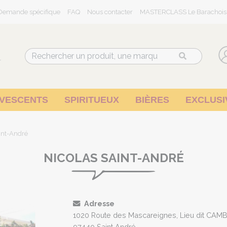
Demande spécifique
FAQ
Nous contacter
MASTERCLASS Le Barachois
r
RVESCENTS
SPIRITUEUX
BIÈRES
EXCLUSI
int-André
NICOLAS SAINT-ANDRÉ
Adresse
1020 Route des Mascareignes, Lieu dit CA
97440 Saint André