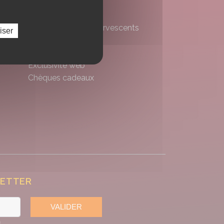
Vins
Champagnes et Effervescents
iser
Spiritueux
Bières
Exclusivité web
Chèques cadeaux
LETTER
VALIDER
s