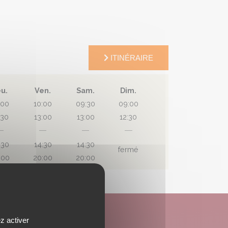
ITINÉRAIRE
eu.
Ven.
Sam.
Dim.
:00
10:00
09:30
09:00
:30
13:00
13:00
12:30
:30
14:30
14:30
fermé
:00
20:00
20:00
NOS PRODUITS
z activer