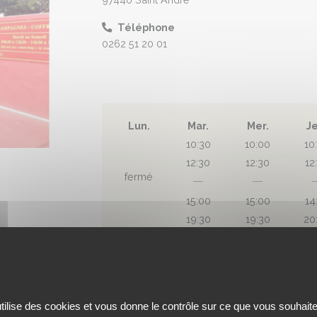
Téléphone
0262 51 20 01
Lun.
Mar.
Mer.
J
10:30
10:00
10
12:30
12:30
12
fermé
15:00
15:00
14
19:30
19:30
20
DES
NICOLAS
utilise des cookies et vous donne le contrôle sur ce que vous souhaite