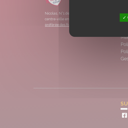
Pol
Nicolas, N°1 de la distribution de vins en
FA
✓ 
centre-ville en France est élu
marque
Car
préférée des français en 2022.
CG
Men
Pol
Pol
Ges
SU