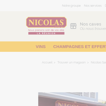
Notre groupe
Nos services
Nos caves
Où nous trouve
VINS
CHAMPAGNES ET EFFE
Pays d'Oc - Méditerranée
Accueil
Trouver un magasin
Nicolas Sa