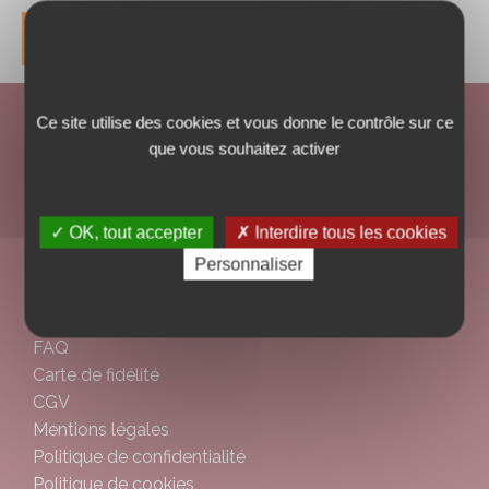
DÉCOUVRIR
Ce site utilise des cookies et vous donne le contrôle sur ce
que vous souhaitez activer
Nicolas, N°1 de la distribution de vins en centre-ville en France est
élu
marque préférée des français en 2022.
✓ OK, tout accepter
✗ Interdire tous les cookies
Personnaliser
AIDES
Politique des réseaux sociaux
FAQ
Carte de fidélité
CGV
Mentions légales
Politique de confidentialité
Politique de cookies