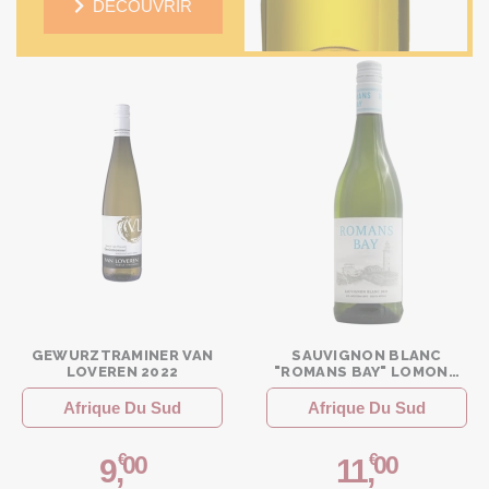
DÉCOUVRIR
GEWURZTRAMINER VAN
SAUVIGNON BLANC
LOVEREN 2022
"ROMANS BAY" LOMOND
WINES
Afrique Du Sud
Afrique Du Sud
€
€
00
00
9
,
11
,