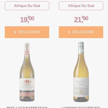
BLANC
Afrique Du Sud
Afrique Du Sud
€
€
00
90
19
,
21
,
DÉCOUVRIR
DÉCOUVRIR
MISS LUCY ROBERTSON
LOMOND SUGARBUSH