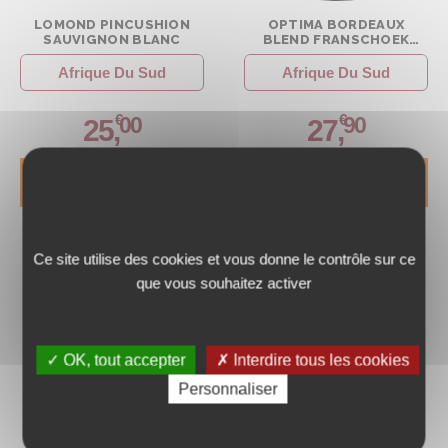
LOMOND PINCUSHION
OPTIMA BORDEAUX
SAUVIGNON BLANC
BLEND FRANSCHOEK
ROUGE 2021
Afrique Du Sud
Afrique Du Sud
€
€
00
90
25
,
27
,
DÉCOUVRIR
DÉCOUVRIR
Ce site utilise des cookies et vous donne le contrôle sur ce
que vous souhaitez activer
✓ OK, tout accepter
✗ Interdire tous les cookies
Personnaliser