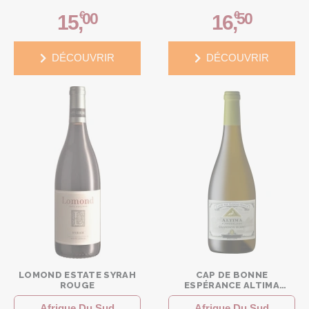
€
€
00
50
15
,
16
,
DÉCOUVRIR
DÉCOUVRIR
LOMOND ESTATE SYRAH
CAP DE BONNE
ROUGE
ESPÉRANCE ALTIMA
SAUVIGNON BLANC 2024
Afrique Du Sud
Afrique Du Sud