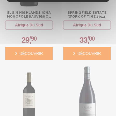
ELGIN HIGHLANDS IONA
SPRINGFIELD ESTATE
MONOPOLE SAUVIGNON
WORK OF TIME 2014
BLANC WILD FERMENT
2023
Afrique Du Sud
Afrique Du Sud
€
€
90
00
29
,
33
,
DÉCOUVRIR
DÉCOUVRIR