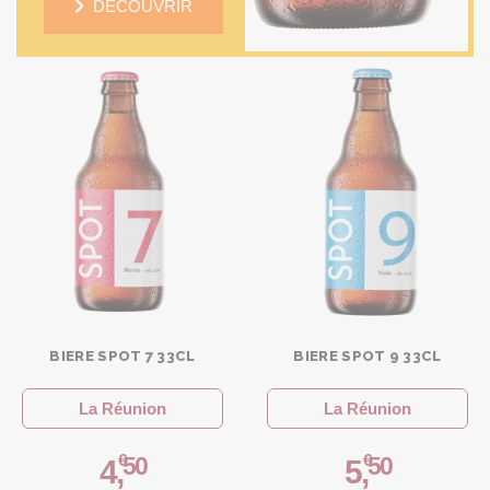
DÉCOUVRIR
BIERE SPOT 7 33CL
BIERE SPOT 9 33CL
La Réunion
La Réunion
€
€
50
50
4
,
5
,