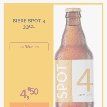
BIERE SPOT 4
33CL
La Réunion
€
50
4
,