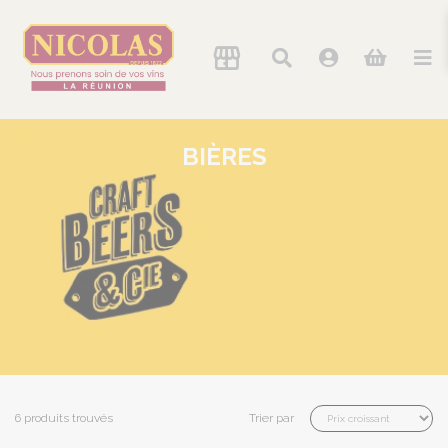
BIÈRES
6 produits trouvés
Trier par