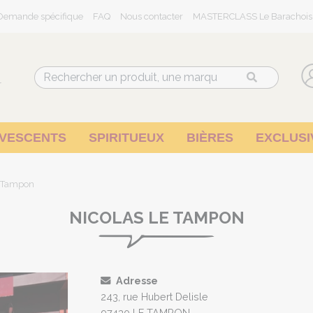
Demande spécifique
FAQ
Nous contacter
MASTERCLASS Le Barachois
r
RVESCENTS
SPIRITUEUX
BIÈRES
EXCLUSI
e Tampon
NICOLAS LE TAMPON
Adresse
243, rue Hubert Delisle
97430 LE TAMPON