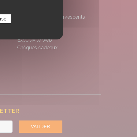
Vins
Champagnes et Effervescents
iser
Spiritueux
Bières
Exclusivité web
Chèques cadeaux
LETTER
VALIDER
s