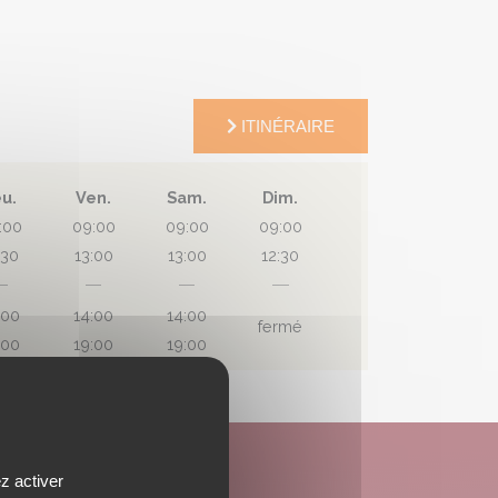
ITINÉRAIRE
eu.
Ven.
Sam.
Dim.
:00
09:00
09:00
09:00
:30
13:00
13:00
12:30
:00
14:00
14:00
fermé
:00
19:00
19:00
NOS PRODUITS
z activer