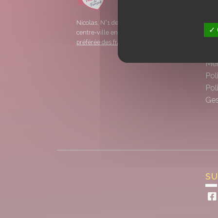
Pol
Nicolas, N°1 de la distribution de vins en
FA
✓ 
centre-ville en France est élu
marque
Car
préférée des français en 2022.
CG
Men
Pol
Pol
Ges
SU