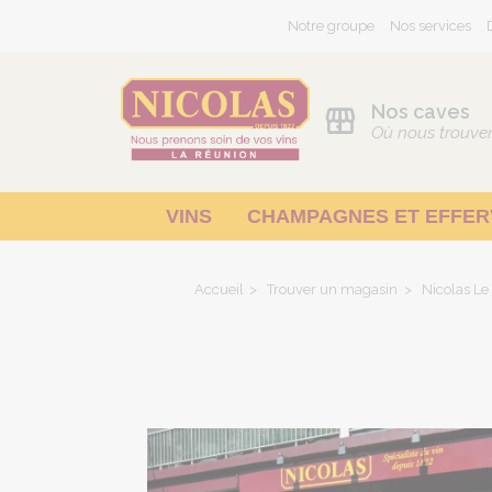
Notre groupe
Nos services
Nos caves
Où nous trouve
VINS
CHAMPAGNES ET EFFE
Pays d'Oc - Méditerranée
Accueil
Trouver un magasin
Nicolas L