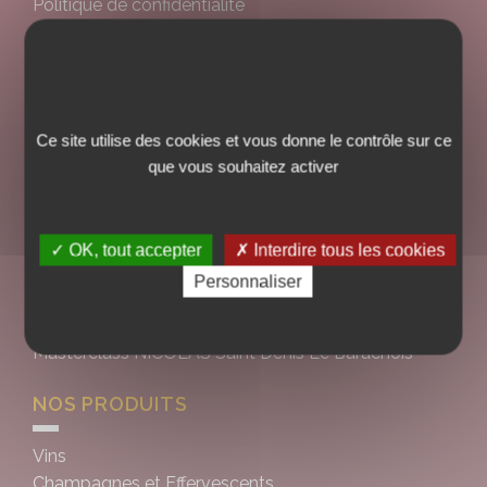
Politique de confidentialité
Politique de cookies
Gestion des cookies
NICOLAS
Ce site utilise des cookies et vous donne le contrôle sur ce
Nos engagements
que vous souhaitez activer
Nos valeurs
Nos services
Nous contacter
✓ OK, tout accepter
✗ Interdire tous les cookies
Nos caves
Personnaliser
Notre groupe
Le Bar à Vin NICOLAS Barachois
Masterclass NICOLAS Saint Denis Le Barachois
NOS PRODUITS
Vins
Champagnes et Effervescents