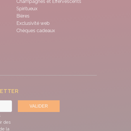
Champagnes et Effervescents
Spiritueux
Bières
Exclusivité web
Chèques cadeaux
LETTER
VALIDER
s
ir des
de la