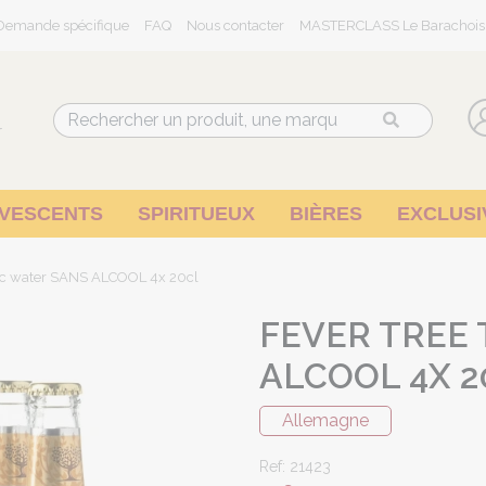
Demande spécifique
FAQ
Nous contacter
MASTERCLASS Le Barachois
r
RVESCENTS
SPIRITUEUX
BIÈRES
EXCLUSI
nic water SANS ALCOOL 4x 20cl
FEVER TREE
ALCOOL 4X 2
Allemagne
Ref: 21423