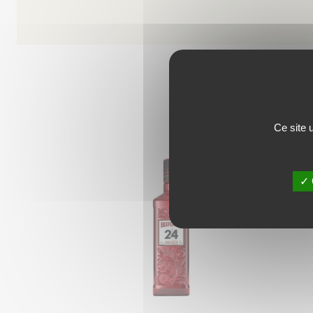
LES
Ce site 
✓ 