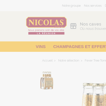
Notre groupe
Nos services
Nos caves
Où nous trouve
VINS
CHAMPAGNES ET EFFE
Pays d'Oc - Méditerranée
Accueil
Notre sélection
Fever Tree To