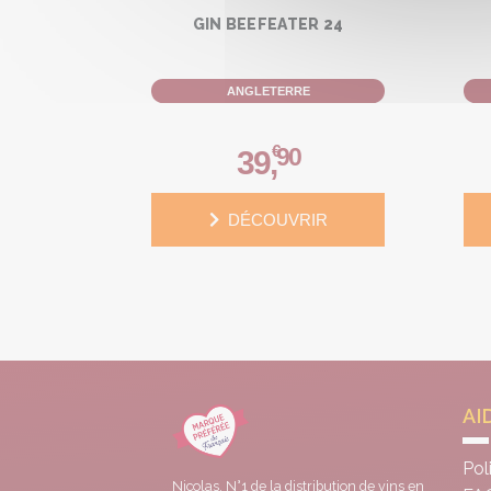
GIN BEEFEATER 24
ANGLETERRE
€
90
39
,
DÉCOUVRIR
AI
Pol
Nicolas, N°1 de la distribution de vins en