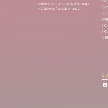
FA
centre-ville en France est élu
marque
Car
préférée des français en 2022.
CG
Men
Pol
Pol
Ges
SU