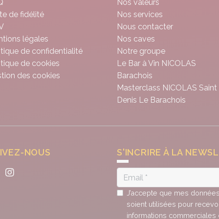
Q
Nos valeurs
te de fidélité
Nos services
V
Nous contacter
tions légales
Nos caves
itique de confidentialité
Notre groupe
itique de cookies
Le Bar à Vin NICOLAS
tion des cookies
Barachois
Masterclass NICOLAS Saint
Denis Le Barachois
IVEZ-NOUS
S'INCRIRE À LA NEWS
J’accepte que mes donnée
soient utilisées pour recevo
informations commerciales 