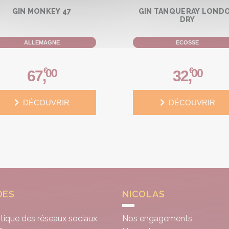
GIN MONKEY 47
GIN TANQUERAY LOND
DRY
ALLEMAGNE
ECOSSE
€
€
00
00
67
,
32
,
DÉCOUVRIR
DÉCOUVRIR
DES
NICOLAS
itique des réseaux sociaux
Nos engagements