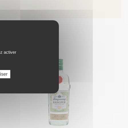
ISTE
z activer
iser