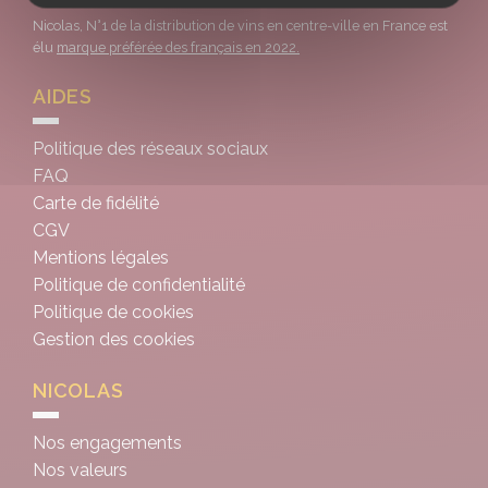
Nicolas, N°1 de la distribution de vins en centre-ville en France est
élu
marque préférée des français en 2022.
AIDES
Politique des réseaux sociaux
FAQ
Carte de fidélité
CGV
Mentions légales
Politique de confidentialité
Politique de cookies
Gestion des cookies
NICOLAS
Nos engagements
Nos valeurs