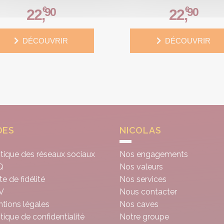
€
€
90
90
22
,
22
,
DÉCOUVRIR
DÉCOUVRIR
DES
NICOLAS
itique des réseaux sociaux
Nos engagements
Q
Nos valeurs
te de fidélité
Nos services
V
Nous contacter
tions légales
Nos caves
itique de confidentialité
Notre groupe