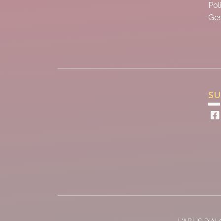
Pol
Ges
SU