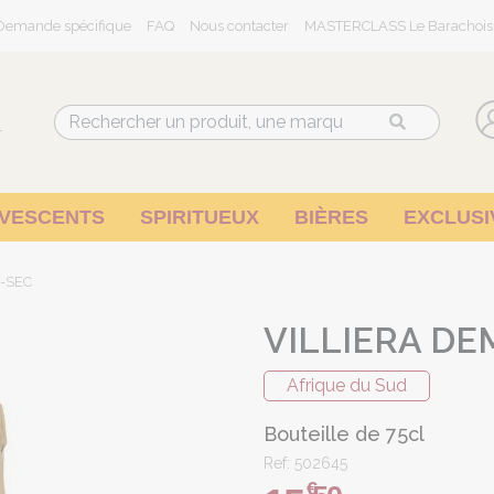
Demande spécifique
FAQ
Nous contacter
MASTERCLASS Le Barachois
r
RVESCENTS
SPIRITUEUX
BIÈRES
EXCLUSI
I-SEC
VILLIERA DE
Afrique du Sud
Bouteille de 75cl
Ref: 502645
€