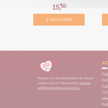
€
50
15
,
DÉCOUVRIR
AI
Pol
Nicolas, N°1 de la distribution de vins en
FA
centre-ville en France est élu
marque
Car
préférée des français en 2022.
CG
Men
Pol